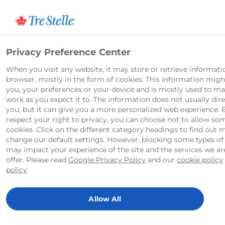
English
Privacy Preference Center
When you visit any website, it may store or retrieve informat
Greek Style Cheese in Oil - Green
browser, mostly in the form of cookies. This information mig
you, your preferences or your device and is mostly used to ma
work as you expect it to. The information does not usually dire
Olives & Garlic 100g
you, but it can give you a more personalized web experience.
respect your right to privacy, you can choose not to allow so
cookies. Click on the different category headings to find out 
Le fromage à la grecque Tre Stelle dans
change our default settings. However, blocking some types of
l'huile avec olives vertes et ail propose un
may impact your experience of the site and the services we ar
délicieux goût méditerranéen. Ce fromage
offer. Please read
Google Privacy Policy
and our
cookie policy
policy
crémeux est mariné dans une huile riche
infusée des saveurs vibrantes des olives
vertes et de l'ail aromatique. Parfait pour
Allow All
les salades, les plateaux d'antipasto ou