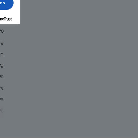
es
70
5g
3g
7g
6%
1%
8%
1%
nt