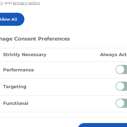
acidulée et salée. L
cy
and
privacy policy
matières grasses du
goût délicieux tout
Allow All
parfait pour ajout
aux salades et aux
nage Consent Preferences
sur des légumes rôt
option plus légère
savourer le goût cla
Strictly Necessary
Always Act
Stelle s'avère un ch
Performance
Targeting
Functional