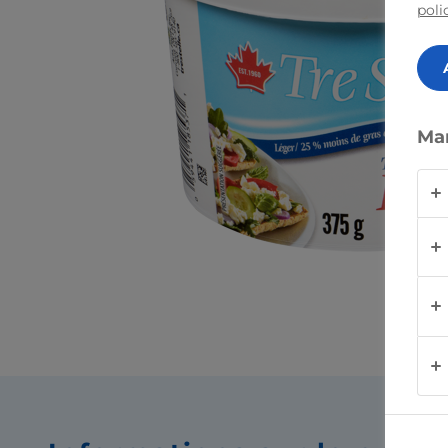
poli
Ma