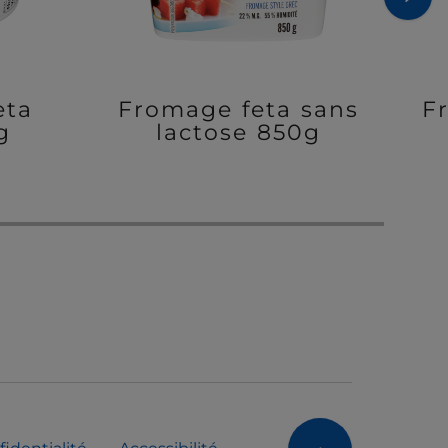
eta
Fromage feta sans
F
g
lactose 850g