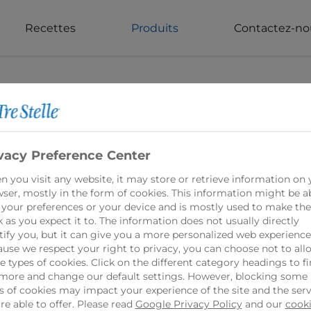
Recettes
Produits
Contactez-no
vacy Preference Center
Light Feta Che
 you visit any website, it may store or retrieve information on 
ser, mostly in the form of cookies. This information might be a
 your preferences or your device and is mostly used to make the
Le fromage feta lég
 as you expect it to. The information does not usually directly
tify you, but it can give you a more personalized web experience
délicieuse et savou
use we respect your right to privacy, you can choose not to all
goût. Fabriqué à par
 types of cookies. Click on the different category headings to f
% et d'ingrédients 
more and change our default settings. However, blocking some
s of cookies may impact your experience of the site and the serv
présente une textur
re able to offer. Please read
Google Privacy Policy
and our
cook