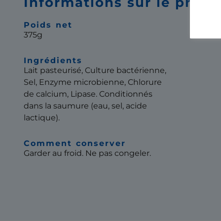
Informations sur le produ
Poids net
375g
Ingrédients
Lait pasteurisé, Culture bactérienne,
Sel, Enzyme microbienne, Chlorure
de calcium, Lipase. Conditionnés
dans la saumure (eau, sel, acide
lactique).
Comment conserver
Garder au froid. Ne pas congeler.