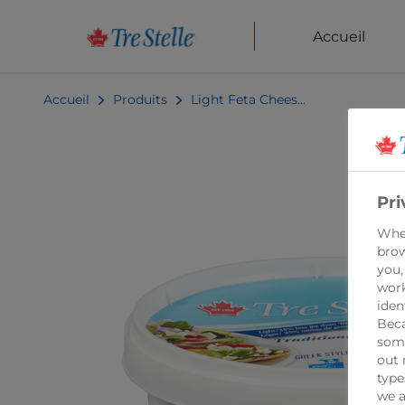
Accueil
Accueil
Produits
Light Feta Cheese 375g
Pri
When
brow
you,
work
iden
Beca
some
out 
type
we a