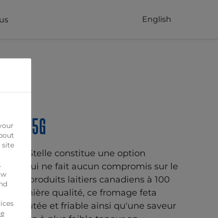
English
us
ese 375g
your
bout
 site
er Tre Stelle constitue une option
.
reuse qui ne fait aucun compromis sur le
ow
tir de produits laitiers canadiens à 100
ind
de première qualité, ce fromage feta
ices
e veloutée et friable ainsi qu'une saveur
ie