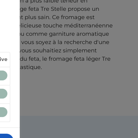
a version à plus faible teneur en
 fromage feta Tre Stelle propose un
 en étant plus sain. Ce fromage est
er une délicieuse touche méditerranéenne
 roulés ou comme garniture aromatique
is. Que vous soyez à la recherche d'une
 ou que vous souhaitiez simplement
ssique du feta, le fromage feta léger Tre
ive
oix fantastique.